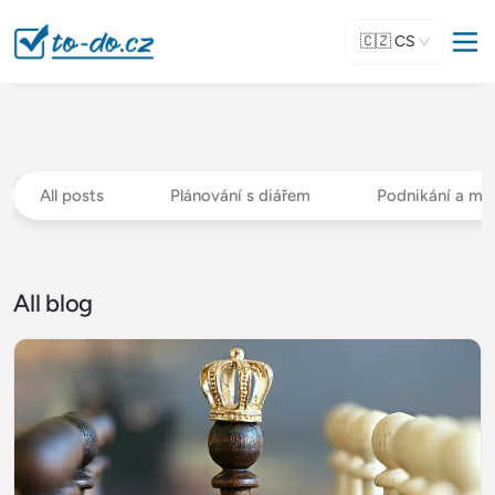
🇨🇿
CS
All posts
Plánování s diářem
Podnikání a mi
All blog