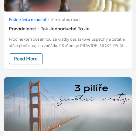
Podnikání a mindset
-
3
minute
s
read
Pravidelnost - Tak Jednoduché To Je
Proč někteří dosáhnou za krátký čas takové úspěchy a ostatní
stále přešlapují na začátku? Klíčem je PRAVIDELNOST. Přečti
si, jak postupovat krok za krokem.
Read More