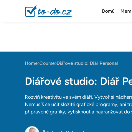
Domů
Memb
Home
Course
Diářové studio: Diář Personal
Diářové studio: Diář P
Rozviň kreativitu ve svém diáři. Vytvoř si nádher
Nemusíš se učit složité grafické programy, ani trá
připravené grafiky, vytisknout a naaranžovat do 