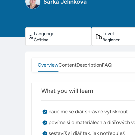
Šárka Jelínková
Language
Level
Čeština
Beginner
Overview
Content
Description
FAQ
What you will learn
naučíme se diář správně vytisknout
povíme si o materiálech a diářových 
sestavíš si diář tak, jak potřebuješ