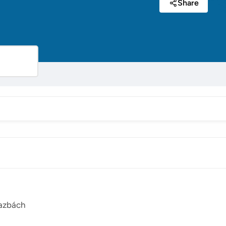
Share
vazbách