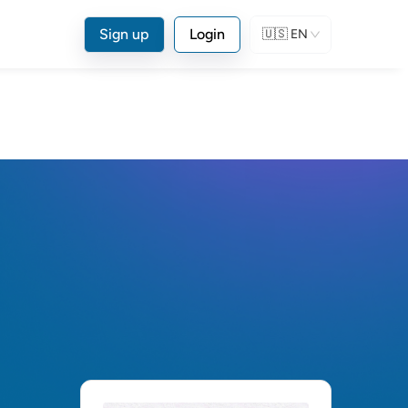
Sign up
Login
🇺🇸
EN