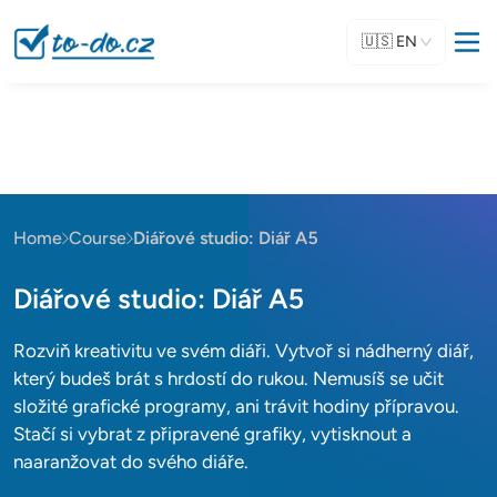
🇺🇸
EN
Home
Course
Diářové studio: Diář A5
Diářové studio: Diář A5
Rozviň kreativitu ve svém diáři. Vytvoř si nádherný diář,
který budeš brát s hrdostí do rukou. Nemusíš se učit
složité grafické programy, ani trávit hodiny přípravou.
Stačí si vybrat z připravené grafiky, vytisknout a
naaranžovat do svého diáře.