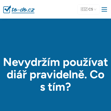
🇨🇿
CS
Nevydržím používat
diář pravidelně. Co
s tím?